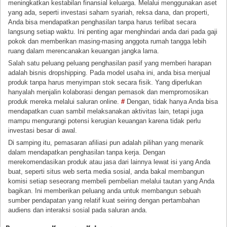
meningkatkan kestabilan finansial keluarga. Melalui menggunakan aset
yang ada, seperti investasi saham syariah, reksa dana, dan properti,
Anda bisa mendapatkan penghasilan tanpa harus terlibat secara
langsung setiap waktu. Ini penting agar menghindari anda dari pada gaji
pokok dan memberikan masing-masing anggota rumah tangga lebih
ruang dalam merencanakan keuangan jangka lama.
Salah satu peluang peluang penghasilan pasif yang memberi harapan
adalah bisnis dropshipping. Pada model usaha ini, anda bisa menjual
produk tanpa harus menyimpan stok secara fisik. Yang diperlukan
hanyalah menjalin kolaborasi dengan pemasok dan mempromosikan
produk mereka melalui saluran online.
#
Dengan, tidak hanya Anda bisa
mendapatkan cuan sambil melaksanakan aktivitas lain, tetapi juga
mampu mengurangi potensi kerugian keuangan karena tidak perlu
investasi besar di awal.
Di samping itu, pemasaran afiliasi pun adalah pilihan yang menarik
dalam mendapatkan penghasilan tanpa kerja. Dengan
merekomendasikan produk atau jasa dari lainnya lewat isi yang Anda
buat, seperti situs web serta media sosial, anda bakal membangun
komisi setiap seseorang membeli pembelian melalui tautan yang Anda
bagikan. Ini memberikan peluang anda untuk membangun sebuah
sumber pendapatan yang relatif kuat seiring dengan pertambahan
audiens dan interaksi sosial pada saluran anda.