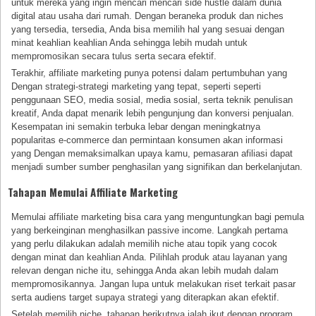
untuk mereka yang ingin mencari mencari side hustle dalam dunia
digital atau usaha dari rumah. Dengan beraneka produk dan niches
yang tersedia, tersedia, Anda bisa memilih hal yang sesuai dengan
minat keahlian keahlian Anda sehingga lebih mudah untuk
mempromosikan secara tulus serta secara efektif.
Terakhir, affiliate marketing punya potensi dalam pertumbuhan yang
Dengan strategi-strategi marketing yang tepat, seperti seperti
penggunaan SEO, media sosial, media sosial, serta teknik penulisan
kreatif, Anda dapat menarik lebih pengunjung dan konversi penjualan.
Kesempatan ini semakin terbuka lebar dengan meningkatnya
popularitas e-commerce dan permintaan konsumen akan informasi
yang Dengan memaksimalkan upaya kamu, pemasaran afiliasi dapat
menjadi sumber sumber penghasilan yang signifikan dan berkelanjutan.
Tahapan Memulai Affiliate Marketing
Memulai affiliate marketing bisa cara yang menguntungkan bagi pemula
yang berkeinginan menghasilkan passive income. Langkah pertama
yang perlu dilakukan adalah memilih niche atau topik yang cocok
dengan minat dan keahlian Anda. Pilihlah produk atau layanan yang
relevan dengan niche itu, sehingga Anda akan lebih mudah dalam
mempromosikannya. Jangan lupa untuk melakukan riset terkait pasar
serta audiens target supaya strategi yang diterapkan akan efektif.
Setelah memilih niche, tahapan berikutnya ialah ikut dengan program