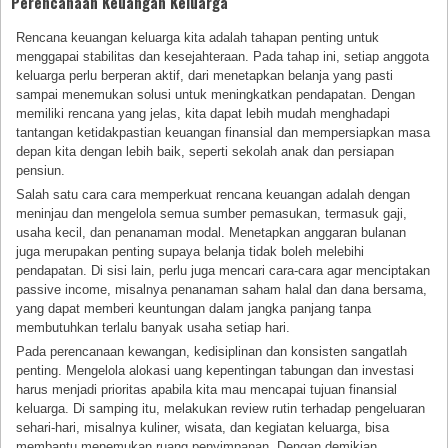
Perencanaan Keuangan Keluarga
Rencana keuangan keluarga kita adalah tahapan penting untuk
menggapai stabilitas dan kesejahteraan. Pada tahap ini, setiap anggota
keluarga perlu berperan aktif, dari menetapkan belanja yang pasti
sampai menemukan solusi untuk meningkatkan pendapatan. Dengan
memiliki rencana yang jelas, kita dapat lebih mudah menghadapi
tantangan ketidakpastian keuangan finansial dan mempersiapkan masa
depan kita dengan lebih baik, seperti sekolah anak dan persiapan
pensiun.
Salah satu cara cara memperkuat rencana keuangan adalah dengan
meninjau dan mengelola semua sumber pemasukan, termasuk gaji,
usaha kecil, dan penanaman modal. Menetapkan anggaran bulanan
juga merupakan penting supaya belanja tidak boleh melebihi
pendapatan. Di sisi lain, perlu juga mencari cara-cara agar menciptakan
passive income, misalnya penanaman saham halal dan dana bersama,
yang dapat memberi keuntungan dalam jangka panjang tanpa
membutuhkan terlalu banyak usaha setiap hari.
Pada perencanaan kewangan, kedisiplinan dan konsisten sangatlah
penting. Mengelola alokasi uang kepentingan tabungan dan investasi
harus menjadi prioritas apabila kita mau mencapai tujuan finansial
keluarga. Di samping itu, melakukan review rutin terhadap pengeluaran
sehari-hari, misalnya kuliner, wisata, dan kegiatan keluarga, bisa
membantu menemukan ruang penyimpanan. Dengan demikian,