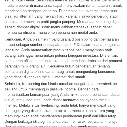
kemampuan Anda. Salah satu metode yang populer adalah penanaman
modal properti, di mana anda dapat menyewakan rumah atau unit untuk
mendapatkan penghasilan tetap. Di samping itu, investasi emas pun
bisa jadi alternatif yang menjanjikan, karena nilainya cenderung stabil
dan bisa memberikan profit jangka panjang. Memanfaatkan uang digital
seperti dompet digital untuk memudahkan transaksi sangat dapat
membantu efisiensi manajemen penanaman modal anda.
Kemudian, Anda bisa menimbang usaha dropshipping dan pemasaran
afiliasi sebagai sumber pendapatan pasif.
#
Di dalam usaha pengiriman
langsung, Anda memasarkan produk tanpa perlu menyimpan stok
barang, sehingga menurunkan potensi kerugian investasi. Di sisi lain,
pemasaran afiliasi memungkinkan anda mendapat imbalan dari promosi
barangan milik orang lain. Keduanya butuh pengetahuan tentang
pemasaran digital online dan strategi untuk mengundang konsumen,
yang dapat dikerjakan melalui internet dari rumah.
Selain itu, freelancing dan bisnis rumahan sangat dapat memberikan
peluang untuk membangun passive income. Dengan cara
memanfaatkan kemampuan yang Anda miliki, seperti penulisan, desain
visual, atau konsultasi, anda dapat menawarkan layanan melalui
internet. Melalui situs freelancing, anda tidak hanya mendapat uang
dari tugas yang diselesaikan, tetapi bisa menciptakan sistem yang
memungkinkan anda mendapatkan pendapatan pasif dari klien tetap.
Dengan berbagai strategi ini, anda bisa memasuki perjalanan menuju
liberasi dana dan investasi yang bermanfaat untuk masa depan.