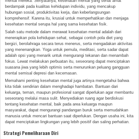
mental mereka. Senyatanya, kesehatan mental yang sehat amat
berdampak pada kualitas kehidupan individu, yang mencakup
hubungan sosial, produktivitas kerja, dan keberlangsungan
komprehensif. Karena itu, krusial untuk memperhatikan dan menjaga
kesehatan mental serupa hal yang sama kesehatan fisik.
Salah satu metode dalam merawat kesehatan mental adalah dari
menerapkan pola kehidupan sehat, sebagai contoh pola diet yang
bergizi, berolahraga secara terus menerus, serta mengadakan aktivitas
yang menenangkan. Yoga untuk pemula, meditasi, serta sadar dapat
adalah opsi yang menarik untuk mengurangi tekanan dan menambah
fokus. Lewat melakukan perbuatan itu, seseorang dapat menciptakan
suasana jiwa yang lebih optimis serta menurunkan peluang gangguan
mental semisal depresi dan kecemasan.
Memahami penting kesehatan mental juga artinya mengetahui bahwa
kita tidak sendirian dalam menghadapi hambatan. Bantuan dari
keluarga, teman, maupun profesional sangat diperlukan agar membantu
seseorang melalui masa sulit. Menyediakan ruang agar berdiskusi
tentang kesehatan mental, baik pada area keluarga maupun
masyarakat, dapat mengurangi pandangan buruk serta memudahkan
manusia untuk mencari bantuan saat diperlukan. Dengan usaha ini, kita
dapat menciptakan lingkungan yang lebih positif dan saling perhatian.
Strategi Pemeliharaan Diri