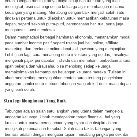
cerah. Dengan meningkatnya biaya hidup dan tuntutan yang kian
meningkat, esensial bagi setiap keluarga agar membangun rencana
keuangan yang matang. Menabung dengan baik menjadi salah satu
tindakan pertama untuk dilakukan untuk memastikan kebutuhan masa
depan, seperti sekolah putra-putri, perencanaan hari tua, serta juga
mengatasi situasi mendesak.
Dalam menghadapi berbagai hambatan ekonomis, menanamkan modal
pada sumber income pasif seperti usaha jual beli online, affiliate
marketing, dan freelance online dapat jadi jawaban yang menjanjikan.
Lebih jauh lagi, cara menabung serta investasi yang cerdas, misalnya
mengenali pajak pendapatan individu dan memahami perbedaan antara
upah pekerja dan wirausaha, bisa menolong setiap keluarga
memaksimalkan kemampuan keuangan keluarga mereka. Tulisan ini
akan memberikan menyuguhkan contoh saran tentang pengelolaan
anggaran familia serta metode tabungan yang efektif demi masa depan
yang lebih cerah.
Strategi Menghemat Yang Baik
Tabungan adalah salah satu langkah yang utama dalam mengelola
anggaran keluarga. Untuk mendapatkan target finansial, hal yang
krusial untuk punya perencanaan yang nyata dan disiplin dalam
mengikuti perencanaan tersebut. Salah satu taktik tabungan yang
berhasil adalah dengan mengatur tujuan menabung jangka pendek dan