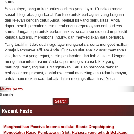
kamu.
Selanjutnya, bangun komunitas audiens yang loyal. Gunakan media
sosial, blog, atau juga kanal YouTube untuk berbagi isi yang berguna
dan relevan dengan ceruk Anda. Melalui isi yang berkualitas, Anda
dapat meraih perhatian serta membangun kepercayaan dari audiens
kamu. Jangan lupa untuk berkomunikasi secara konsisten dan proaktif
kepada audiens, merespons inquiry, dan menyediakan data berharga.
Yang terakhir, tidak usah ragu agar menganalisis serta mengoptimalkan
kinerja kampanye affiliate Anda. Gunakan alat analitik agar memantau
klik, konversi yang terjadi, serta pendapatan dari link affiliate. Dengan
mengetahui informasi ini, Anda dapat mengevaluasi taktik yang
berfungsi dan yang harus ditingkatkan. Teruslah mencoba dengan
berbagai cara promosi, contohnya email marketing atau iklan berbayar,
untuk menemukan cara terbaik dalam meningkatkan hasil Anda.
Posts
Newer posts
Search
navigation
Search
Recent Posts
Menghasilkan Passive Income melalui Bisnis Dropshipping
Mengetahui Rasio Pembayaran Slot: Rahasia yang ada di Belakang