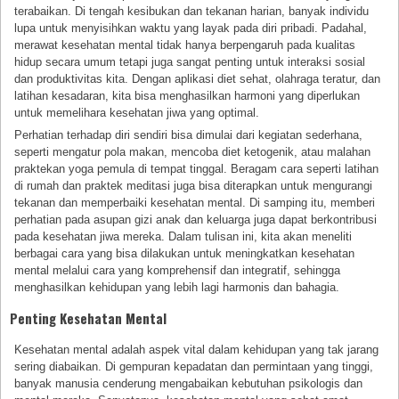
terabaikan. Di tengah kesibukan dan tekanan harian, banyak individu
lupa untuk menyisihkan waktu yang layak pada diri pribadi. Padahal,
merawat kesehatan mental tidak hanya berpengaruh pada kualitas
hidup secara umum tetapi juga sangat penting untuk interaksi sosial
dan produktivitas kita. Dengan aplikasi diet sehat, olahraga teratur, dan
latihan kesadaran, kita bisa menghasilkan harmoni yang diperlukan
untuk memelihara kesehatan jiwa yang optimal.
Perhatian terhadap diri sendiri bisa dimulai dari kegiatan sederhana,
seperti mengatur pola makan, mencoba diet ketogenik, atau malahan
praktekan yoga pemula di tempat tinggal. Beragam cara seperti latihan
di rumah dan praktek meditasi juga bisa diterapkan untuk mengurangi
tekanan dan memperbaiki kesehatan mental. Di samping itu, memberi
perhatian pada asupan gizi anak dan keluarga juga dapat berkontribusi
pada kesehatan jiwa mereka. Dalam tulisan ini, kita akan meneliti
berbagai cara yang bisa dilakukan untuk meningkatkan kesehatan
mental melalui cara yang komprehensif dan integratif, sehingga
menghasilkan kehidupan yang lebih lagi harmonis dan bahagia.
Penting Kesehatan Mental
Kesehatan mental adalah aspek vital dalam kehidupan yang tak jarang
sering diabaikan. Di gempuran kepadatan dan permintaan yang tinggi,
banyak manusia cenderung mengabaikan kebutuhan psikologis dan