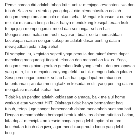
Pemeliharaan diri adalah tahap kritis untuk menjaga kesehatan jiwa dan
tubuh. Salah satu strategi yang dapat diimplementasikan adalah
dengan mengutamakan pola makan sehat. Mengatur konsumsi nutrisi
melalui makanan bergizi tidak hanya mendukung kesejahteraan fisik,
tetapi juga mempengaruhi mood dan semangat sehari-hari.
Mengonsumsi makanan fresh, sayuran, buah, serta memastikan
kecukupan cairan dengan cukup air adalah dasar penting dalam
mewujudkan pola hidup sehat.
Di samping itu, kegiatan seperti yoga pemula dan mindfulness dapat
menolong mengurangi tingkat tekanan dan menambah fokus. Yoga,
dengan serangkaian gerakan gerakan fisik yang lembut dan pernapasan
yang rutin, bisa menjadi cara yang efektif untuk mengendurkan pikiran.
Sesi perenungan pendek setiap hari-hari juga dapat membangun
ketentraman jiwa dan meningkatkan kesadaran diri yang penting dalam
mengatasi masalah sehari-hari.
Tidak kalah penting adalah kebiasaan olahraga, baik melalui home
workout atau workout HIIT. Olahraga tidak hanya bermanfaat bagi
tubuh, tetapi juga sangat berpengaruh dalam menambah suasana hati.
Dengan menambahkan berbagai bentuk aktivitas dalam rutinitas harian,
kita dapat menciptakan keseimbangan yang lebih optimal antara
kesehatan tubuh dan jiwa, agar mendukung mutu hidup yang lebih
tinggi.