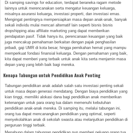
Di samping savings for education, terdapat beraneka ragam metode
lainnya untuk merencanakan serta mengatur keuangan keluarga,
misalnya asuransi keluarga, investasi properti, dan investasi emas.
Mengingat pentingnya mempersiapkan masa depan anak-anak, banyak
sekali individu mulai mencari alternatif lain seperti bisnis bisnis
dropshipping atau affiliate marketing yang dapat memberikan
pendapatan pasif. Tidak hanya itu, perencanaan keuangan yang baik
juga mencakup pemahaman berkaitan dengan pajak penghasilan
pribadi, gaji UMR di kota besar, hingga pernikahan hemat yang mampu
memperkuat fondasi finansial keluarga. Dengan pemahaman yang baik,
kita dapat memberi yang terbaik untuk anak kita serta menjamin masa
depan yang yang lebih baik bagi mereka.
Kenapa Tabungan untuk Pendidikan Anak Penting
Tabungan pendidikan anak adalah salah satu investasi penting sekali
untuk masa depan generasi mendatang. Dengan biaya pendidikan yang
kian tinggi, memiliki alokasi dana bagi pendidikan anak memberikan
ketenangan untuk para orang tua dalam memenuhi kebutuhan
pendidikan anak-anak mereka. Di samping itu, melalui tabungan ini,
orang tua dapat mencanangkan pendidikan yang optimal, seperti
menyekolahkan anak di sekolah swasta atau melanjutkan pendidikan di
perguruan tinggi terbaik.
Menabung dalam tabungan pendidikan pun memberi peluang orang tua