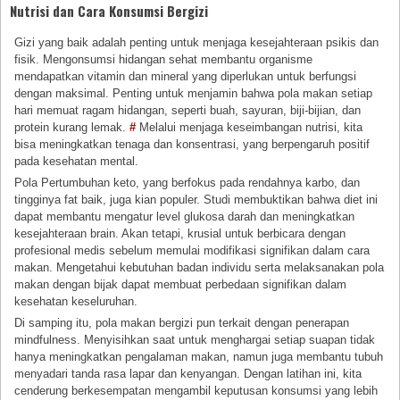
Nutrisi dan Cara Konsumsi Bergizi
Gizi yang baik adalah penting untuk menjaga kesejahteraan psikis dan
fisik. Mengonsumsi hidangan sehat membantu organisme
mendapatkan vitamin dan mineral yang diperlukan untuk berfungsi
dengan maksimal. Penting untuk menjamin bahwa pola makan setiap
hari memuat ragam hidangan, seperti buah, sayuran, biji-bijian, dan
protein kurang lemak.
#
Melalui menjaga keseimbangan nutrisi, kita
bisa meningkatkan tenaga dan konsentrasi, yang berpengaruh positif
pada kesehatan mental.
Pola Pertumbuhan keto, yang berfokus pada rendahnya karbo, dan
tingginya fat baik, juga kian populer. Studi membuktikan bahwa diet ini
dapat membantu mengatur level glukosa darah dan meningkatkan
kesejahteraan brain. Akan tetapi, krusial untuk berbicara dengan
profesional medis sebelum memulai modifikasi signifikan dalam cara
makan. Mengetahui kebutuhan badan individu serta melaksanakan pola
makan dengan bijak dapat membuat perbedaan signifikan dalam
kesehatan keseluruhan.
Di samping itu, pola makan bergizi pun terkait dengan penerapan
mindfulness. Menyisihkan saat untuk menghargai setiap suapan tidak
hanya meningkatkan pengalaman makan, namun juga membantu tubuh
menyadari tanda rasa lapar dan kenyangan. Dengan latihan ini, kita
cenderung berkesempatan mengambil keputusan konsumsi yang lebih