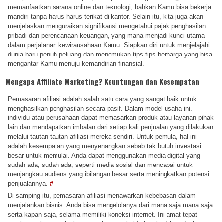
memanfaatkan sarana online dan teknologi, bahkan Kamu bisa bekerja
mandiri tanpa harus harus terikat di kantor. Selain itu, kita juga akan
menjelaskan menguraikan signifikansi mengetahui pajak penghasilan
pribadi dan perencanaan keuangan, yang mana menjadi kunci utama
dalam perjalanan kewirausahaan Kamu. Siapkan diri untuk menjelajahi
dunia baru penuh peluang dan menemukan tips-tips berharga yang bisa
mengantar Kamu menuju kemandirian finansial.
Mengapa Affiliate Marketing? Keuntungan dan Kesempatan
Pemasaran afiliasi adalah salah satu cara yang sangat baik untuk
menghasilkan penghasilan secara pasif. Dalam model usaha ini,
individu atau perusahaan dapat memasarkan produk atau layanan pihak
lain dan mendapatkan imbalan dari setiap kali penjualan yang dilakukan
melalui tautan tautan afiliasi mereka sendiri. Untuk pemula, hal ini
adalah kesempatan yang menyenangkan sebab tak butuh investasi
besar untuk memulai. Anda dapat menggunakan media digital yang
sudah ada, sudah ada, seperti media sosial dan mencapai untuk
menjangkau audiens yang ibilangan besar serta meningkatkan potensi
penjualannya.
#
Di samping itu, pemasaran afiliasi menawarkan kebebasan dalam
menjalankan bisnis. Anda bisa mengelolanya dari mana saja mana saja
serta kapan saja, selama memiliki koneksi internet. Ini amat tepat